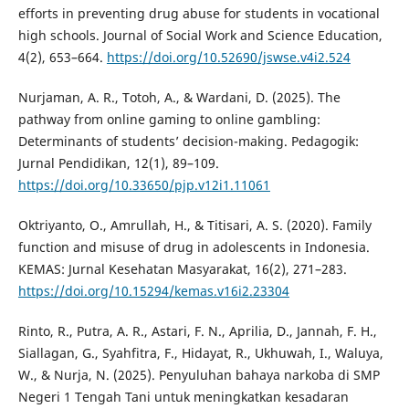
efforts in preventing drug abuse for students in vocational
high schools. Journal of Social Work and Science Education,
4(2), 653–664.
https://doi.org/10.52690/jswse.v4i2.524
Nurjaman, A. R., Totoh, A., & Wardani, D. (2025). The
pathway from online gaming to online gambling:
Determinants of students’ decision-making. Pedagogik:
Jurnal Pendidikan, 12(1), 89–109.
https://doi.org/10.33650/pjp.v12i1.11061
Oktriyanto, O., Amrullah, H., & Titisari, A. S. (2020). Family
function and misuse of drug in adolescents in Indonesia.
KEMAS: Jurnal Kesehatan Masyarakat, 16(2), 271–283.
https://doi.org/10.15294/kemas.v16i2.23304
Rinto, R., Putra, A. R., Astari, F. N., Aprilia, D., Jannah, F. H.,
Siallagan, G., Syahfitra, F., Hidayat, R., Ukhuwah, I., Waluya,
W., & Nurja, N. (2025). Penyuluhan bahaya narkoba di SMP
Negeri 1 Tengah Tani untuk meningkatkan kesadaran