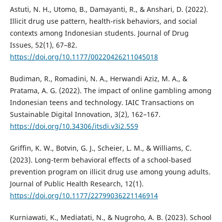
Astuti, N. H., Utomo, B., Damayanti, R., & Anshari, D. (2022).
Illicit drug use pattern, health-risk behaviors, and social
contexts among Indonesian students. Journal of Drug
Issues, 52(1), 67–82.
https://doi.org/10.1177/00220426211045018
Budiman, R., Romadini, N. A., Herwandi Aziz, M. A., &
Pratama, A. G. (2022). The impact of online gambling among
Indonesian teens and technology. IAIC Transactions on
Sustainable Digital Innovation, 3(2), 162–167.
https://doi.org/10.34306/itsdi.v3i2.559
Griffin, K. W., Botvin, G. J., Scheier, L. M., & Williams, C.
(2023). Long-term behavioral effects of a school-based
prevention program on illicit drug use among young adults.
Journal of Public Health Research, 12(1).
https://doi.org/10.1177/22799036221146914
Kurniawati, K., Mediatati, N., & Nugroho, A. B. (2023). School