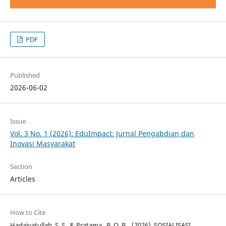
PDF
Published
2026-06-02
Issue
Vol. 3 No. 1 (2026): EduImpact: Jurnal Pengabdian dan
Inovasi Masyarakat
Section
Articles
How to Cite
Hadaiyatullah, S. S., & Pratama , B. O. B. . (2026). SOSIALISASI